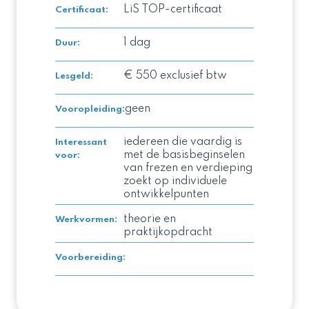
LiS TOP-certificaat
Certificaat
:
1 dag
Duur
:
€ 550 exclusief btw
Lesgeld
:
geen
Vooropleiding
:
iedereen die vaardig is
Interessant
met de basisbeginselen
voor
:
van frezen en verdieping
zoekt op individuele
ontwikkelpunten
theorie en
Werkvormen
:
praktijkopdracht
Voorbereiding
: