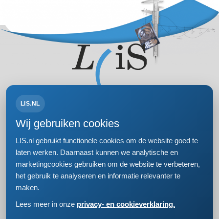
LIS.NL
Volg ons op:
Wij gebruiken cookies
LIS.nl gebruikt functionele cookies om de website goed te
laten werken. Daarnaast kunnen we analytische en
marketingcookies gebruiken om de website te verbeteren,
Bezoek- en postadres
het gebruik te analyseren en informatie relevanter te
Einsteinweg 61
maken.
2333 CC Leiden
+31 (0)71 5681168
Lees meer in onze
privacy- en cookieverklaring.
info@lis.nl
Jouw reserveringslijst is op dit moment leeg.