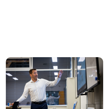
productvormgeving. Anderen mogen
die niet zonder toestemming
overnemen of gebruiken. In deze
module leer je hoe je jouw ideeën
beschermt en welke risico’s je loopt
als je andermans idee gebruikt.