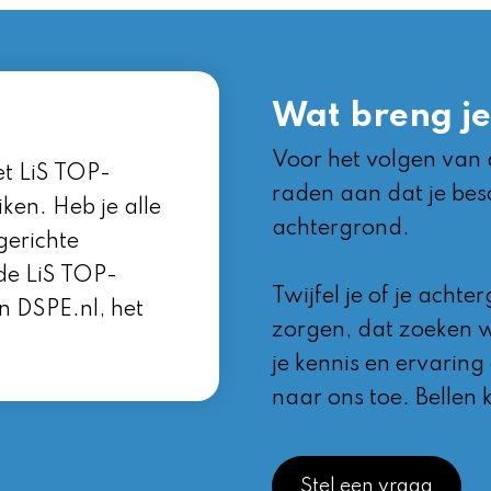
Wat breng j
Voor het volgen van 
et LiS TOP-
raden aan dat je besc
ken. Heb je alle
achtergrond.
gerichte
de LiS TOP-
Twijfel je of je acht
n DSPE.nl, het
zorgen, dat zoeken we 
je kennis en ervaring
naar ons toe. Bellen 
Stel een vraag