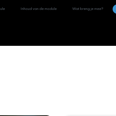
ule
Inhoud van de module
Wat breng je mee?
les om betrouwbare meetresultaten. Maa
thode en de manier waarop je de uitkom
eel duidelijk maken, maar alleen als j
at je moet weten voor het meten? Dat l