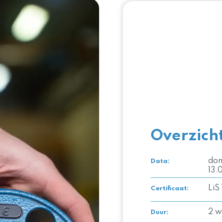
Overzich
don
Data:
13.
LiS
Certificaat
:
2 w
Duur
: