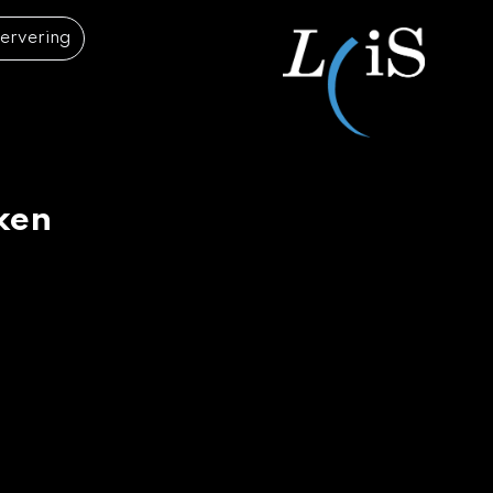
servering
ken