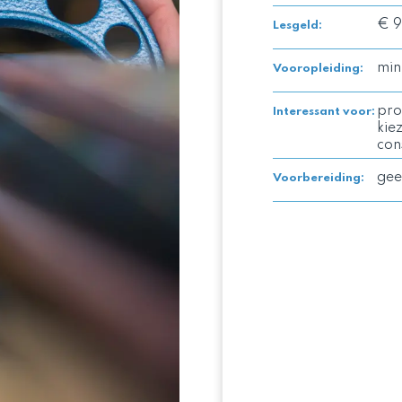
€ 9
Lesgeld
:
min
Vooropleiding
:
pro
Interessant voor
:
kie
con
gee
Voorbereiding
: