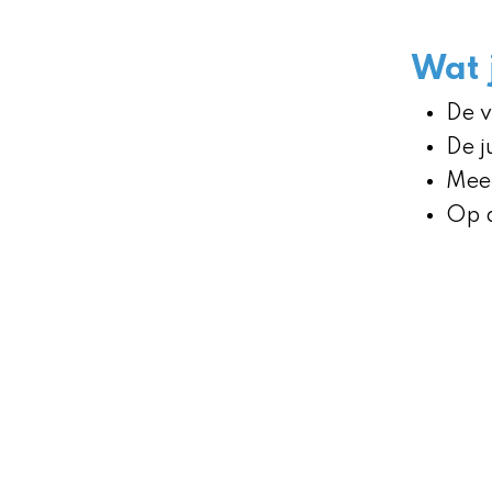
Wat j
De v
De j
Meet
Op d