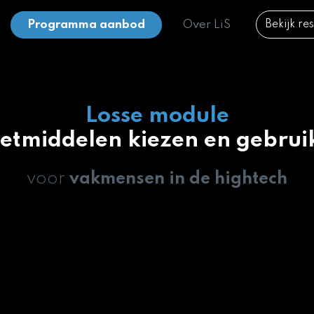
Programma aanbod
Over LiS
Bekijk re
Losse module
etmiddelen kiezen en gebrui
voor
vakmensen in de hightech