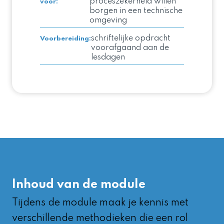
proceszekerheid willen
voor
:
borgen in een technische
omgeving
schriftelijke opdracht
Voorbereiding
:
voorafgaand aan de
lesdagen
Inhoud van de module
Tijdens de module maak je kennis met
verschillende methodieken die een rol