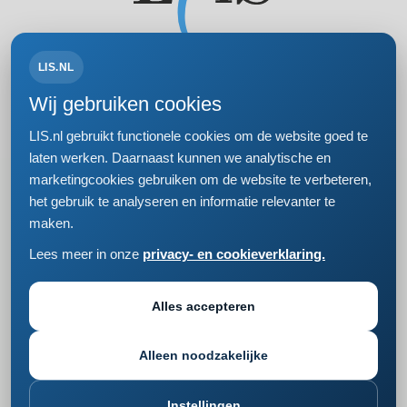
LIS.NL
Volg ons op:
Wij gebruiken cookies
LIS.nl gebruikt functionele cookies om de website goed te
laten werken. Daarnaast kunnen we analytische en
marketingcookies gebruiken om de website te verbeteren,
Bezoek- en postadres
het gebruik te analyseren en informatie relevanter te
Einsteinweg 61
maken.
2333 CC Leiden
+31 (0)71 5681168
Lees meer in onze
privacy- en cookieverklaring.
info@lis.nl
Jouw reserveringslijst is op dit moment leeg.
Privacy- en cookieverklaring
Responsible disclosure
Alles accepteren
Cookie instellingen wijzigen
Alleen noodzakelijke
0
Instellingen