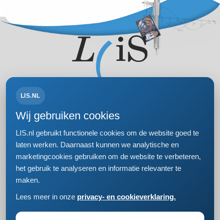
LIS.NL
Volg ons op:
Wij gebruiken cookies
LIS.nl gebruikt functionele cookies om de website goed te
laten werken. Daarnaast kunnen we analytische en
marketingcookies gebruiken om de website te verbeteren,
Bezoek- en postadres
het gebruik te analyseren en informatie relevanter te
Einsteinweg 61
maken.
2333 CC Leiden
+31 (0)71 5681168
Lees meer in onze
privacy- en cookieverklaring.
info@lis.nl
Jouw reserveringslijst is op dit moment leeg.
Privacy- en cookieverklaring