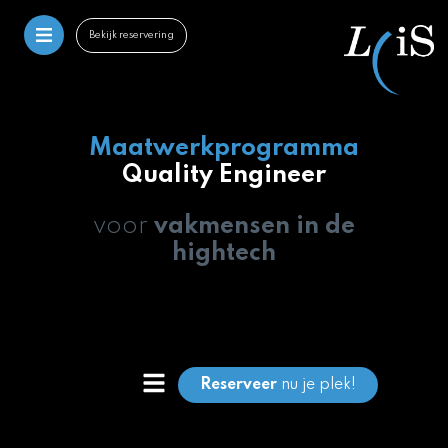
Bekijk reservering
Maatwerkprogramma
Quality Engineer
voor
vakmensen in de
hightech
Reserveer
nu je plek!