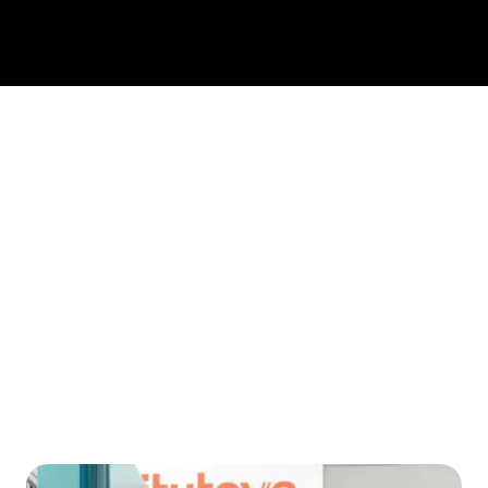
In de hightech- en maakindustrie zijn
kwaliteit en proces onlosmakelijk met
elkaar verbonden. Maar wie houdt het
overzicht en zorgt voor de onderlinge
afstemming tussen de afdelingen?
Precies: de quality engineer. Jij borgt de
kwaliteit en maakt de processen slimmer.
Niet in je eentje, maar in nauwe
samenwerking met alle betrokkenen.