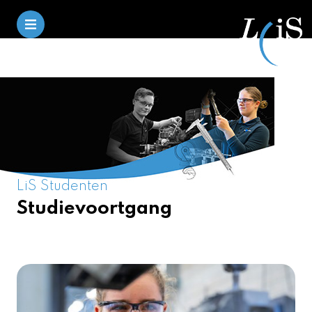
LiS Studenten
Studievoortgang