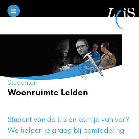
Studenten
Woonruimte Leiden
Student van de LiS en kom je van ver?
We helpen je graag bij bemiddeling