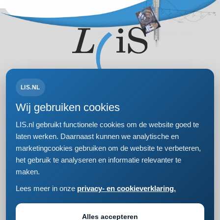
LIS.NL
Volg ons op:
Wij gebruiken cookies
LIS.nl gebruikt functionele cookies om de website goed te
laten werken. Daarnaast kunnen we analytische en
marketingcookies gebruiken om de website te verbeteren,
Bezoek- en postadres
het gebruik te analyseren en informatie relevanter te
Einsteinweg 61
maken.
2333 CC Leiden
+31 (0)71 5681168
Lees meer in onze
privacy- en cookieverklaring.
info@lis.nl
Privacy- en cookieverklaring
Responsible disclosure
Alles accepteren