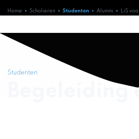
Home
Scholieren
Studenten
Alumni
LiS vo
Studenten
Begeleiding 