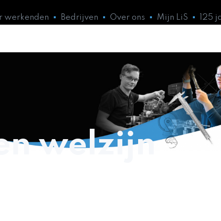
or werkenden
Bedrijven
Over ons
Mijn LiS
125 j
en welzijn