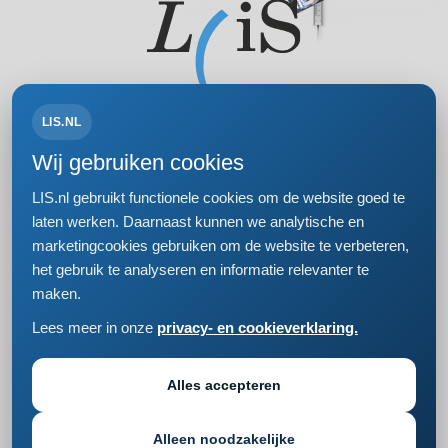
LIS.NL
Volg ons op:
Wij gebruiken cookies
LIS.nl gebruikt functionele cookies om de website goed te
laten werken. Daarnaast kunnen we analytische en
marketingcookies gebruiken om de website te verbeteren,
Bezoek- en postadres
het gebruik te analyseren en informatie relevanter te
Einsteinweg 61
maken.
2333 CC Leiden
+31 (0)71 5681168
Lees meer in onze
privacy- en cookieverklaring.
info@lis.nl
Privacy- en cookieverklaring
Responsible disclosure
Alles accepteren
Cookie instellingen wijzigen
Alleen noodzakelijke