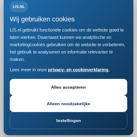
LIS.NL
Volg ons op:
Wij gebruiken cookies
LIS.nl gebruikt functionele cookies om de website goed te
laten werken. Daarnaast kunnen we analytische en
marketingcookies gebruiken om de website te verbeteren,
Bezoek- en postadres
het gebruik te analyseren en informatie relevanter te
Einsteinweg 61
maken.
2333 CC Leiden
+31 (0)71 5681168
Lees meer in onze
privacy- en cookieverklaring.
info@lis.nl
Privacy- en cookieverklaring
Responsible disclosure
Alles accepteren
Cookie instellingen wijzigen
Alleen noodzakelijke
Instellingen