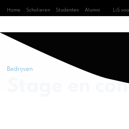
Home
Scholieren
Studenten
Alumni
LiS vo
Bedrijven
Stage en co