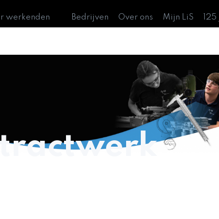
or werkenden
Bedrijven
Over ons
Mijn LiS
125
ntractwerk