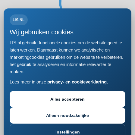
LIS.NL
Volg ons op:
Wij gebruiken cookies
LIS.nl gebruikt functionele cookies om de website goed te
laten werken. Daarnaast kunnen we analytische en
marketingcookies gebruiken om de website te verbeteren,
Bezoek- en postadres
het gebruik te analyseren en informatie relevanter te
Einsteinweg 61
maken.
2333 CC Leiden
+31 (0)71 5681168
Lees meer in onze
privacy- en cookieverklaring.
info@lis.nl
Privacy- en cookieverklaring
Responsible disclosure
Alles accepteren
Cookie instellingen wijzigen
Alleen noodzakelijke
Instellingen