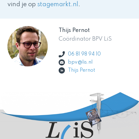
vind je op
stagemarkt.nl
.
Thijs Pernot
Coördinator BPV LiS
06 81 98 94 10
bpv@lis.nl
Thijs Pernot