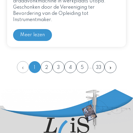
draadvonkmachine in werkplaats Utopa.
Geschonken door de Vereeniging ter
Bevordering van de Opleiding tot
Instrumentmaker.
Meer lezen
1
2
3
4
5
33