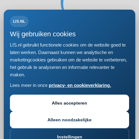
LIS.NL
Volg ons op:
Wij gebruiken cookies
LIS.nl gebruikt functionele cookies om de website goed te
laten werken. Daarnaast kunnen we analytische en
marketingcookies gebruiken om de website te verbeteren,
Bezoek- en postadres
het gebruik te analyseren en informatie relevanter te
Einsteinweg 61
maken.
2333 CC Leiden
+31 (0)71 5681168
Lees meer in onze
privacy- en cookieverklaring.
info@lis.nl
Privacy- en cookieverklaring
Responsible disclosure
Alles accepteren
Cookie instellingen wijzigen
Alleen noodzakelijke
Instellingen