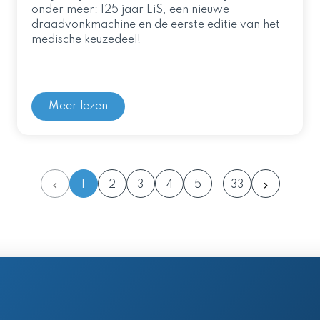
onder meer: 125 jaar LiS, een nieuwe
draadvonkmachine en de eerste editie van het
medische keuzedeel!
Meer lezen
1
2
3
4
5
33
en postadres