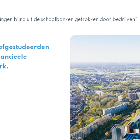
lingen bijna uit de schoolbanken getrokken door bedrijven”
n afgestudeerden
nancieele
ark.