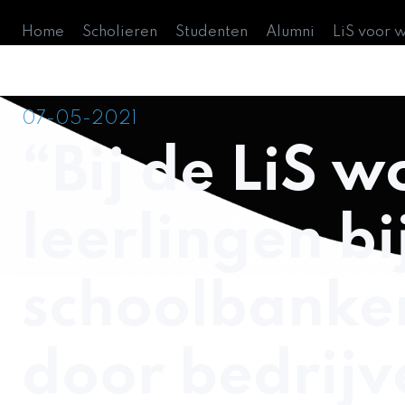
Home
Scholieren
Studenten
Alumni
LiS voor 
07-05-2021
“Bij de LiS 
leerlingen bi
schoolbanke
door bedrijv