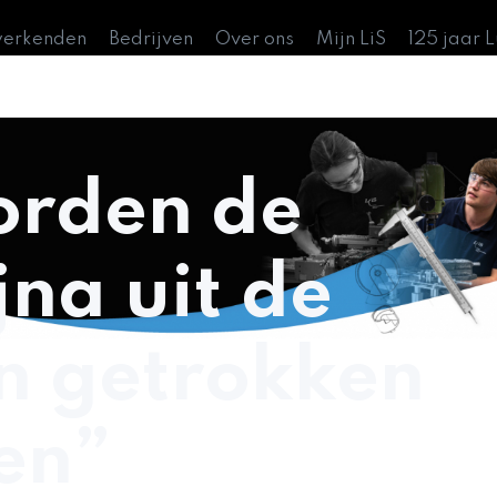
werkenden
Bedrijven
Over ons
Mijn LiS
125 jaar 
worden de
jna uit de
n getrokken
en”