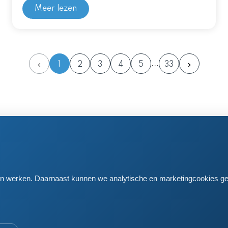
Meer lezen
1
2
3
4
5
33
en postadres
 61
iden
aten werken. Daarnaast kunnen we analytische en marketingcookies ge
681168
 cookieverklaring
 disclosure
ellingen wijzigen