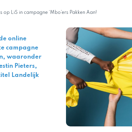
hts op LiS in campagne ‘Mbo’ers Pakken Aan!
de online
ijke campagne
en, waaronder
stin Pieters,
itel Landelijk