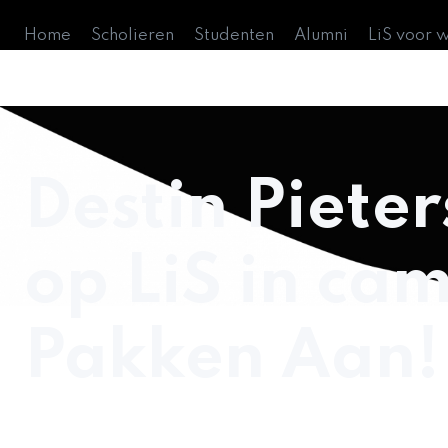
Home
Scholieren
Studenten
Alumni
LiS voor 
Destin Pieter
op LiS in ca
Pakken Aan!