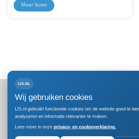
Meer lezen
LIS.NL
Bezoek- 
Wij gebruiken cookies
Einsteinweg
2333 CC Le
LIS.nl gebruikt functionele cookies om de website goed te l
+31 (0)71 5
analyseren en informatie relevanter te maken.
info@lis.nl
Lees meer in onze
privacy- en cookieverklaring.
Privacy- en
Responsible
Volg ons op:
Cookie inst