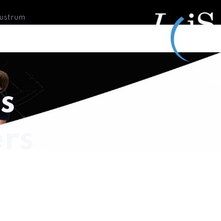
Lustrum
s
rs