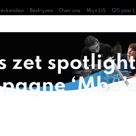
werkenden
Bedrijven
Over ons
Mijn LiS
125 jaar 
s zet spotlight
mpagne ‘Mbo’e