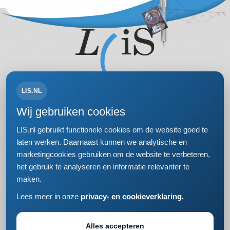
LIS.NL
Volg ons op:
Wij gebruiken cookies
LIS.nl gebruikt functionele cookies om de website goed te
laten werken. Daarnaast kunnen we analytische en
marketingcookies gebruiken om de website te verbeteren,
Bezoek- en postadres
het gebruik te analyseren en informatie relevanter te
Einsteinweg 61
maken.
2333 CC Leiden
+31 (0)71 5681168
Lees meer in onze
privacy- en cookieverklaring.
info@lis.nl
Privacy- en cookieverklaring
Responsible disclosure
Alles accepteren