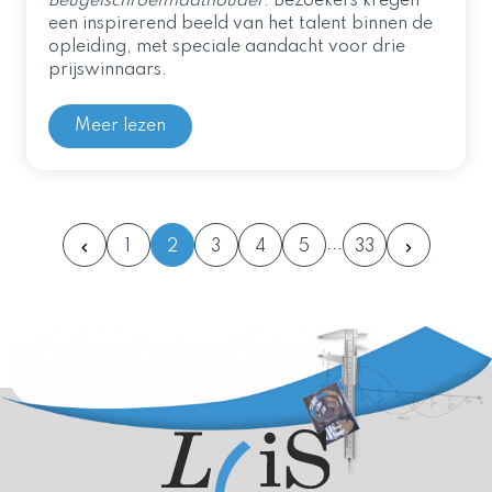
Beugelschroefmaathouder
. Bezoekers kregen
een inspirerend beeld van het talent binnen de
opleiding, met speciale aandacht voor drie
prijswinnaars.
Meer lezen
1
2
3
4
5
33