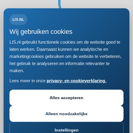
LIS.NL
Volg ons op:
Wij gebruiken cookies
LIS.nl gebruikt functionele cookies om de website goed te
laten werken. Daarnaast kunnen we analytische en
marketingcookies gebruiken om de website te verbeteren,
Bezoek- en postadres
het gebruik te analyseren en informatie relevanter te
Einsteinweg 61
maken.
2333 CC Leiden
+31 (0)71 5681168
Lees meer in onze
privacy- en cookieverklaring.
info@lis.nl
Privacy- en cookieverklaring
Responsible disclosure
Alles accepteren
Cookie instellingen wijzigen
Alleen noodzakelijke
Instellingen