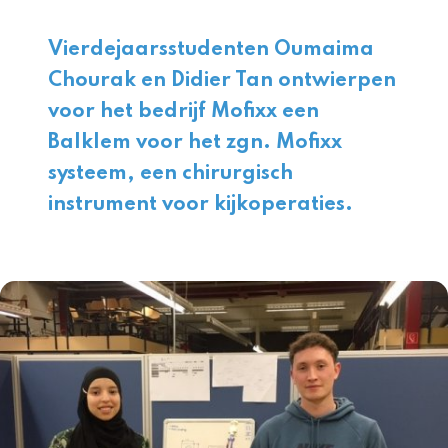
Vierdejaarsstudenten Oumaima
Chourak en Didier Tan ontwierpen
voor het bedrijf Mofixx een
Balklem voor het zgn. Mofixx
systeem, een chirurgisch
instrument voor kijkoperaties.