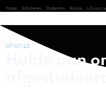
Home
Scholieren
Studenten
Alumni
LiS voor 
07-07-22
Hulde aan o
afgestudeerd