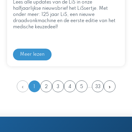
Lees alle updates van de LiS in onze
halfjaarlijkse nieuwsbrief het LiSsertje. Met
onder meer: 125 jaar LiS, een nieuwe
draadvonkmachine en de eerste editie van het
medische keuzedeel!
Meer lezen
1
2
3
4
5
33