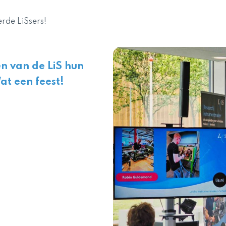
rde LiSsers!
n van de LiS hun
at een feest!