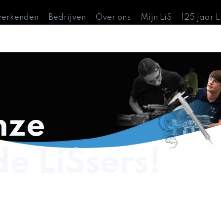
werkenden
Bedrijven
Over ons
Mijn LiS
125 jaar 
nze
e LiSsers!