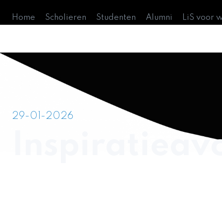
Home
Scholieren
Studenten
Alumni
LiS voor 
29-01-2026
Inspiratieav