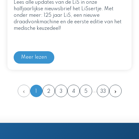
Lees alle updates van de LiS in onze
halfjaarlijkse nieuwsbrief het LiSsertje. Met
onder meer: 125 jaar LiS, een nieuwe
draadvonkmachine en de eerste editie van het
medische keuzedeel!
Meer lezen
1
2
3
4
5
33