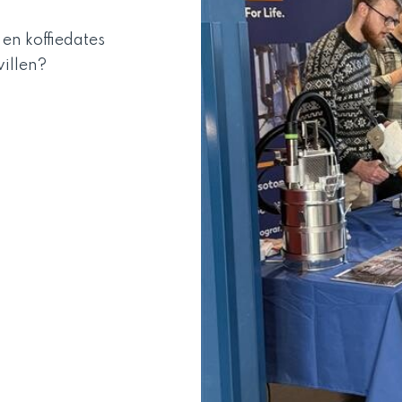
en koffiedates
willen?