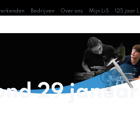
werkenden
Bedrijven
Over ons
Mijn LiS
125 jaar 
ond 29 januar