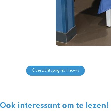
Overzichtspagina nieuws
Ook interessant om te lezen!