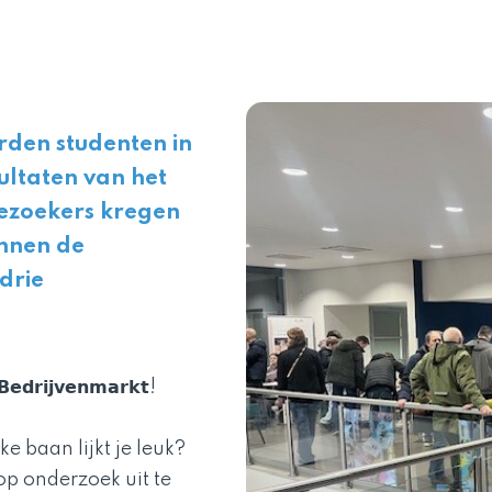
i
rden studenten in
ultaten van het
Bezoekers kregen
innen de
drie
𝗶𝗷𝘃𝗲𝗻𝗺𝗮𝗿𝗸𝘁!
e baan lijkt je leuk?
 op onderzoek uit te