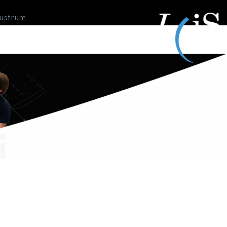
Lustrum
i