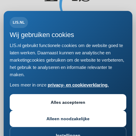
LIS.NL
Volg ons op:
Wij gebruiken cookies
LIS.nl gebruikt functionele cookies om de website goed te
laten werken. Daarnaast kunnen we analytische en
marketingcookies gebruiken om de website te verbeteren,
Bezoek- en postadres
het gebruik te analyseren en informatie relevanter te
Einsteinweg 61
maken.
2333 CC Leiden
+31 (0)71 5681168
Lees meer in onze
privacy- en cookieverklaring.
info@lis.nl
Privacy- en cookieverklaring
Responsible disclosure
Alles accepteren
Cookie instellingen wijzigen
Alleen noodzakelijke
Instellingen