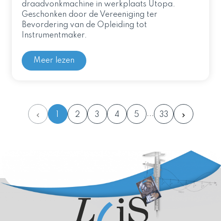
draadvonkmachine in werkplaats Utopa.
Geschonken door de Vereeniging ter
Bevordering van de Opleiding tot
Instrumentmaker.
Meer lezen
1
2
3
4
5
33