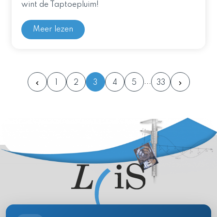
wint de Taptoepluim!
Meer lezen
1
2
3
4
5
33