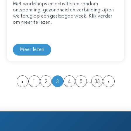
Met workshops en activiteiten rondom
ontspanning, gezondheid en verbinding kijken
we terug op een geslaagde week. Klik verder
om meer te lezen.
Meer lezen
1
2
3
4
5
33