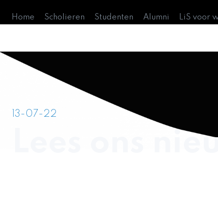
Home
Scholieren
Studenten
Alumni
LiS voor 
13-07-22
Lees ons nieu