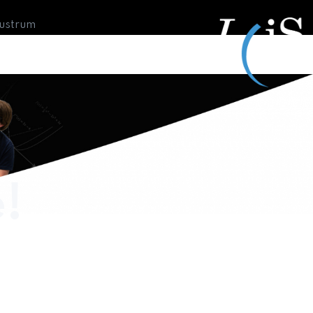
Lustrum
e!