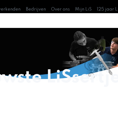
werkenden
Bedrijven
Over ons
Mijn LiS
125 jaar 
wste LiSsertj