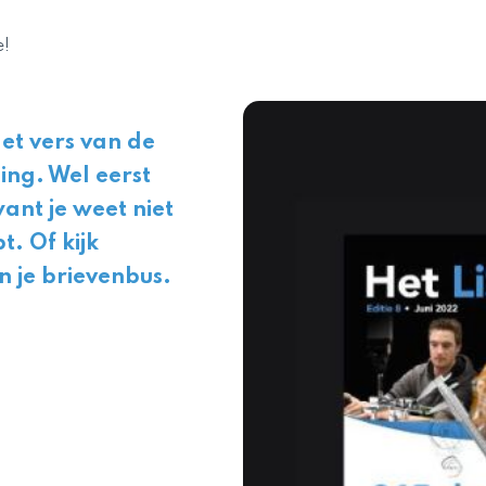
e!
Net vers van de
ing. Wel eerst
ant je weet niet
t. Of kijk
in je brievenbus.