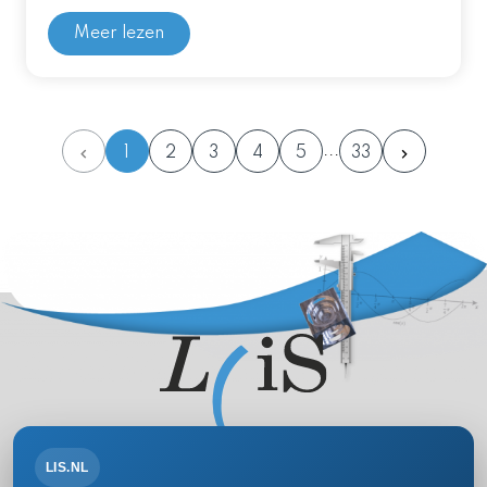
Meer lezen
1
2
3
4
5
33
LIS.NL