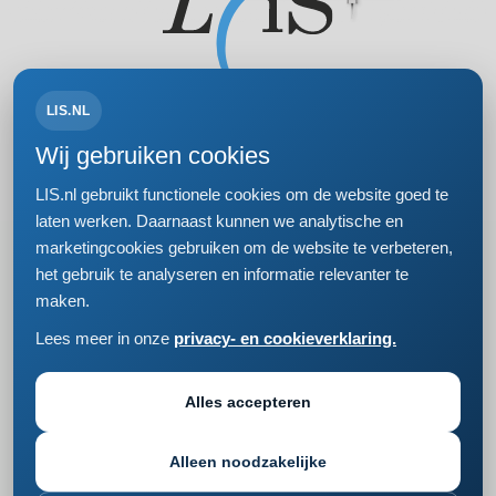
LIS.NL
Volg ons op:
Wij gebruiken cookies
LIS.nl gebruikt functionele cookies om de website goed te
laten werken. Daarnaast kunnen we analytische en
marketingcookies gebruiken om de website te verbeteren,
Bezoek- en postadres
het gebruik te analyseren en informatie relevanter te
Einsteinweg 61
maken.
2333 CC Leiden
+31 (0)71 5681168
Lees meer in onze
privacy- en cookieverklaring.
info@lis.nl
Privacy- en cookieverklaring
Responsible disclosure
Alles accepteren
Cookie instellingen wijzigen
Alleen noodzakelijke