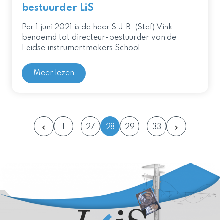
bestuurder LiS
Per 1 juni 2021 is de heer S.J.B. (Stef) Vink
benoemd tot directeur-bestuurder van de
Leidse instrumentmakers School.
Meer lezen
1
27
28
29
33