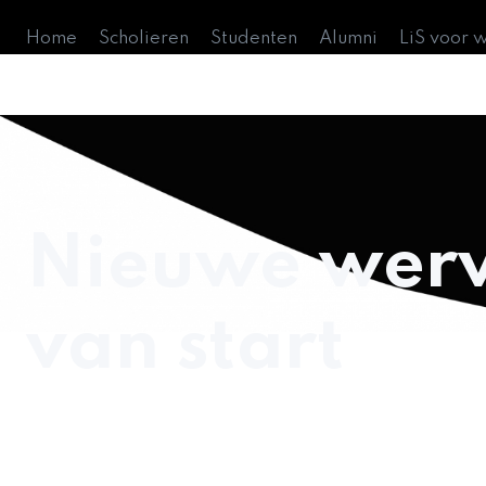
Home
Scholieren
Studenten
Alumni
LiS voor 
Nieuwe wer
van start