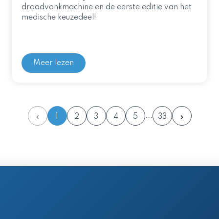
draadvonkmachine en de eerste editie van het
medische keuzedeel!
Meer lezen
1
2
3
4
5
33
en postadres
 61