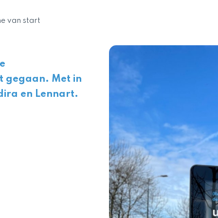
 van start
we
t gegaan. Met in
dira en Lennart.