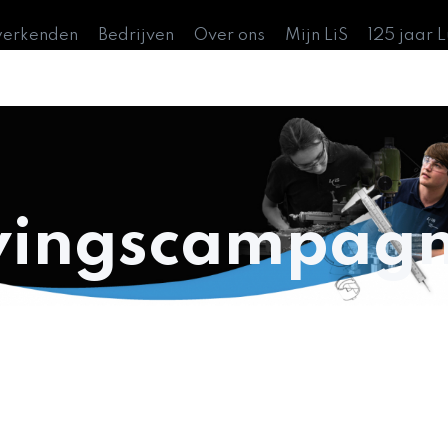
werkenden
Bedrijven
Over ons
Mijn LiS
125 jaar 
vingscampag