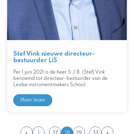
Stef Vink nieuwe directeur-
bestuurder LiS
Per 1 juni 2021 is de heer S.J.B. (Stef) Vink
benoemd tot directeur-bestuurder van de
Leidse instrumentmakers School.
Meer lezen
1
27
28
29
33