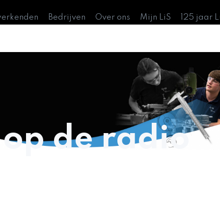
werkenden
Bedrijven
Over ons
Mijn LiS
125 jaar 
 op de radio