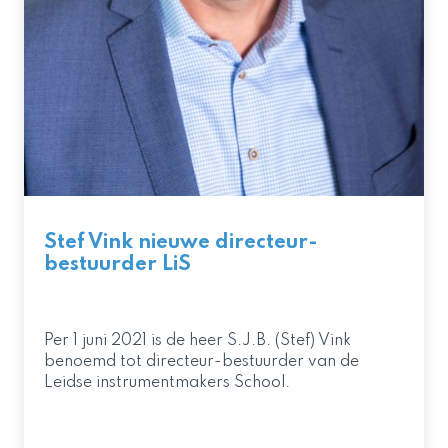
Stef Vink nieuwe directeur-
bestuurder LiS
Per 1 juni 2021 is de heer S.J.B. (Stef) Vink
benoemd tot directeur-bestuurder van de
Leidse instrumentmakers School.