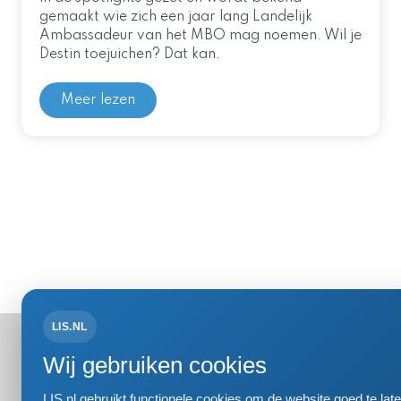
gemaakt wie zich een jaar lang Landelijk
Ambassadeur van het MBO mag noemen. Wil je
Destin toejuichen? Dat kan.
Meer lezen
LIS.NL
Bezoek- 
Wij gebruiken cookies
Einsteinweg
2333 CC Le
LIS.nl gebruikt functionele cookies om de website goed te l