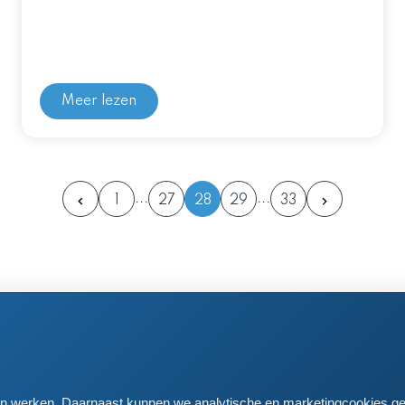
Meer lezen
1
27
28
29
33
en postadres
 61
iden
aten werken. Daarnaast kunnen we analytische en marketingcookies ge