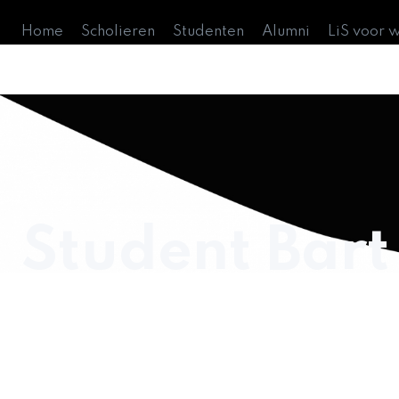
Home
Scholieren
Studenten
Alumni
LiS voor 
Student Bart