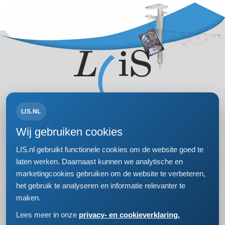
LIS.NL
Volg ons op:
Wij gebruiken cookies
LIS.nl gebruikt functionele cookies om de website goed te
laten werken. Daarnaast kunnen we analytische en
marketingcookies gebruiken om de website te verbeteren,
Bezoek- en postadres
het gebruik te analyseren en informatie relevanter te
Einsteinweg 61
maken.
2333 CC Leiden
+31 (0)71 5681168
Lees meer in onze
privacy- en cookieverklaring.
info@lis.nl