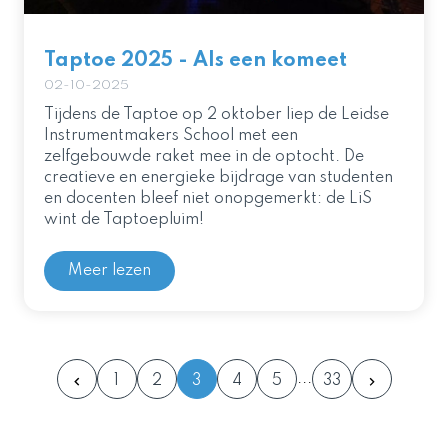
Taptoe 2025 - Als een komeet
02-10-2025
Tijdens de Taptoe op 2 oktober liep de Leidse
Instrumentmakers School met een
zelfgebouwde raket mee in de optocht. De
creatieve en energieke bijdrage van studenten
en docenten bleef niet onopgemerkt: de LiS
wint de Taptoepluim!
Meer lezen
1
2
3
4
5
33