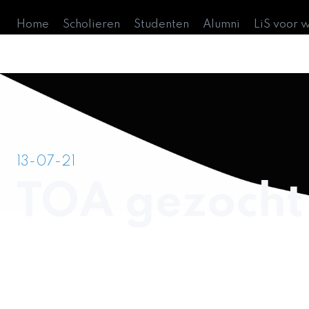
Home
Scholieren
Studenten
Alumni
LiS voor 
13-07-21
TOA gezocht