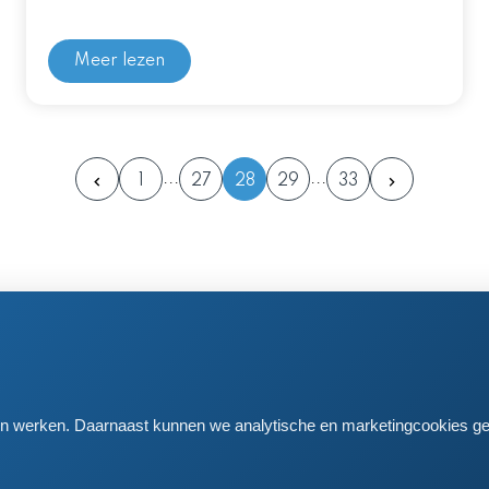
Meer lezen
1
27
28
29
33
en postadres
 61
iden
aten werken. Daarnaast kunnen we analytische en marketingcookies ge
681168