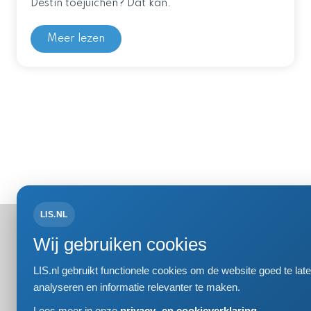
Destin toejuichen? Dat kan.
Meer lezen
LIS.NL
Bezoek- 
Wij gebruiken cookies
Einsteinweg
2333 CC Le
LIS.nl gebruikt functionele cookies om de website goed te l
+31 (0)71 5
analyseren en informatie relevanter te maken.
info@lis.nl
Lees meer in onze
privacy- en cookieverklaring.