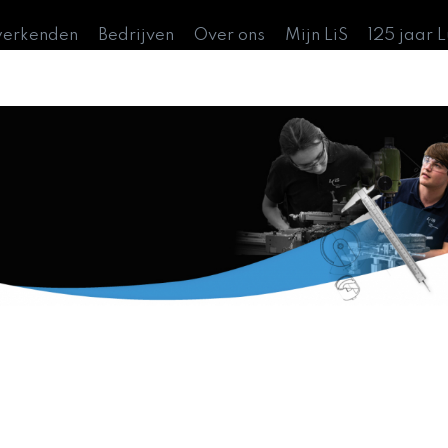
werkenden
Bedrijven
Over ons
Mijn LiS
125 jaar 