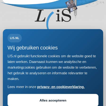
LIS.NL
Volg ons op:
Wij gebruiken cookies
LIS.nl gebruikt functionele cookies om de website goed te
laten werken. Daarnaast kunnen we analytische en
marketingcookies gebruiken om de website te verbeteren,
Bezoek- en postadres
het gebruik te analyseren en informatie relevanter te
Einsteinweg 61
maken.
2333 CC Leiden
+31 (0)71 5681168
Lees meer in onze
privacy- en cookieverklaring.
info@lis.nl
Privacy- en cookieverklaring
Responsible disclosure
Alles accepteren
Cookie instellingen wijzigen