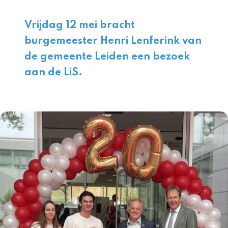
Vrijdag 12 mei bracht
burgemeester
Henri Lenferink
van
de
gemeente Leiden
een bezoek
aan de LiS.