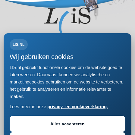
LIS.NL
Volg ons op:
Wij gebruiken cookies
LIS.nl gebruikt functionele cookies om de website goed te
laten werken. Daarnaast kunnen we analytische en
marketingcookies gebruiken om de website te verbeteren,
Bezoek- en postadres
het gebruik te analyseren en informatie relevanter te
Einsteinweg 61
maken.
2333 CC Leiden
+31 (0)71 5681168
Lees meer in onze
privacy- en cookieverklaring.
info@lis.nl
Privacy- en cookieverklaring
Responsible disclosure
Alles accepteren
Cookie instellingen wijzigen