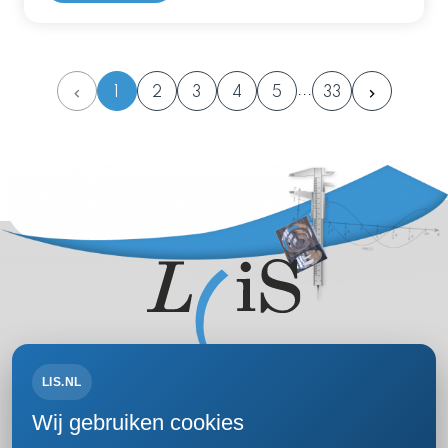
1
2
3
4
5
33
LIS.NL
Volg ons op:
Wij gebruiken cookies