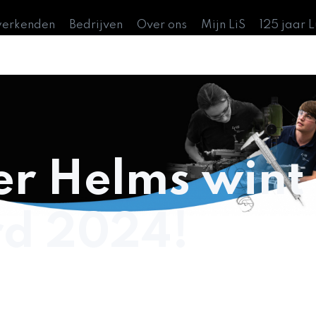
werkenden
Bedrijven
Over ons
Mijn LiS
125 jaar 
er Helms wint
d 2024!