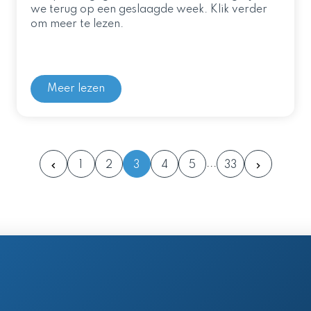
we terug op een geslaagde week. Klik verder
om meer te lezen.
Meer lezen
1
2
3
4
5
33
en postadres
 61