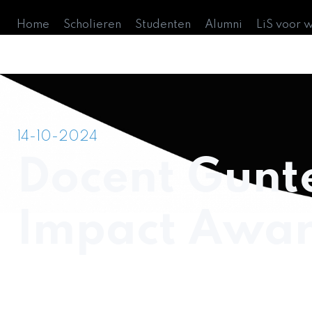
Home
Scholieren
Studenten
Alumni
LiS voor 
14-10-2024
Docent Gunt
Impact Awar