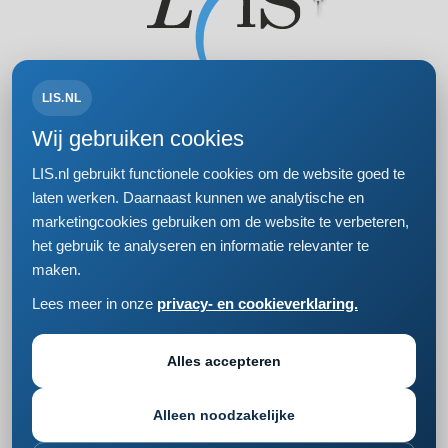
LIS.NL
Volg ons op:
Wij gebruiken cookies
LIS.nl gebruikt functionele cookies om de website goed te
laten werken. Daarnaast kunnen we analytische en
marketingcookies gebruiken om de website te verbeteren,
Bezoek- en postadres
het gebruik te analyseren en informatie relevanter te
Einsteinweg 61
maken.
2333 CC Leiden
+31 (0)71 5681168
Lees meer in onze
privacy- en cookieverklaring.
info@lis.nl
Privacy- en cookieverklaring
Responsible disclosure
Alles accepteren
Cookie instellingen wijzigen
Alleen noodzakelijke