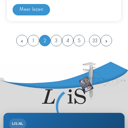
Meer lezen
1
2
3
4
5
33
LIS.NL