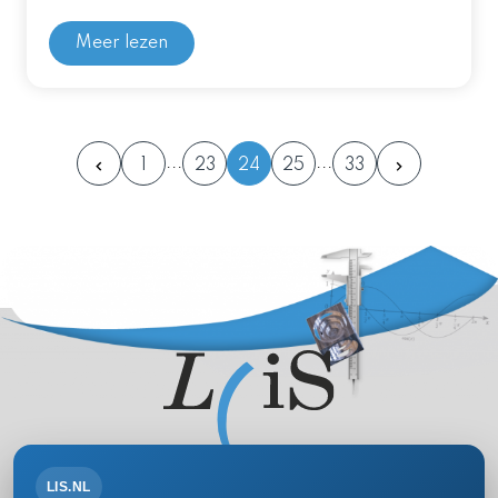
Meer lezen
1
23
24
25
33
LIS.NL