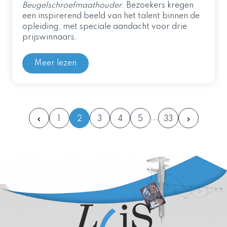
Beugelschroefmaathouder
. Bezoekers kregen
een inspirerend beeld van het talent binnen de
opleiding, met speciale aandacht voor drie
prijswinnaars.
Meer lezen
1
2
3
4
5
33