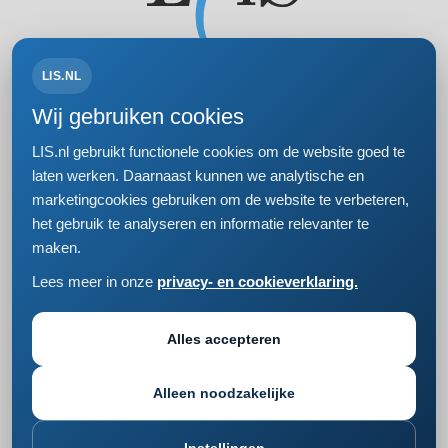
LIS.NL
Volg ons op:
Wij gebruiken cookies
LIS.nl gebruikt functionele cookies om de website goed te
laten werken. Daarnaast kunnen we analytische en
marketingcookies gebruiken om de website te verbeteren,
Bezoek- en postadres
het gebruik te analyseren en informatie relevanter te
Einsteinweg 61
maken.
2333 CC Leiden
+31 (0)71 5681168
Lees meer in onze
privacy- en cookieverklaring.
info@lis.nl
Privacy- en cookieverklaring
Responsible disclosure
Alles accepteren
Cookie instellingen wijzigen
Alleen noodzakelijke