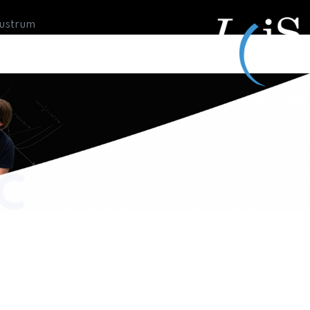
Lustrum
C