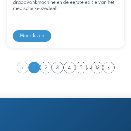
draadvonkmachine en de eerste editie van het
medische keuzedeel!
Meer lezen
1
2
3
4
5
33
en postadres
 61