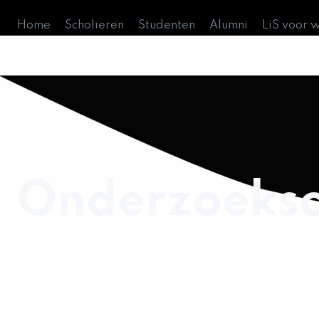
Home
Scholieren
Studenten
Alumni
LiS voor 
Onderzoeks