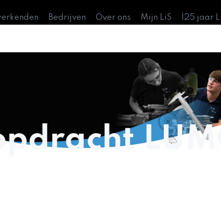
werkenden
Bedrijven
Over ons
Mijn LiS
125 jaar 
opdracht LUM