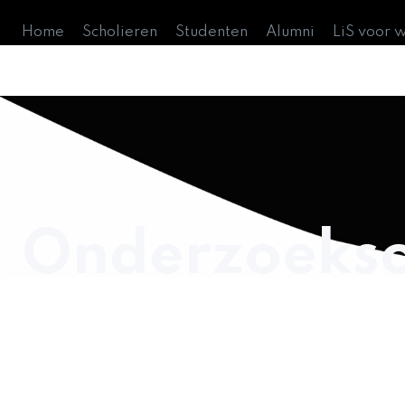
Home
Scholieren
Studenten
Alumni
LiS voor 
Onderzoeks