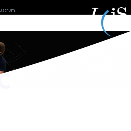
Lustrum
C