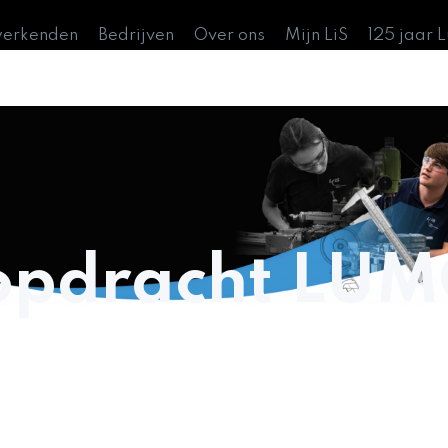
werkenden
Bedrijven
Over ons
Mijn LiS
125 jaar 
opdracht LUM