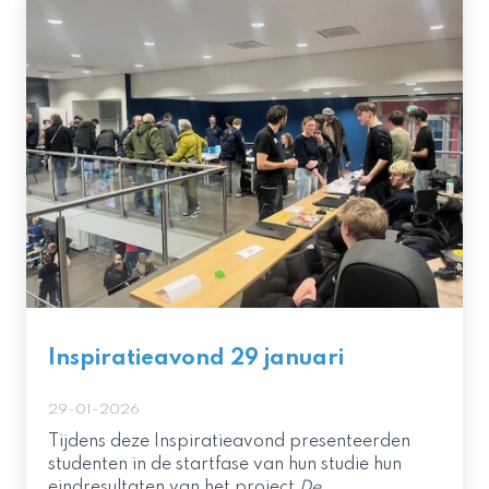
Inspiratieavond 29 januari
29-01-2026
Tijdens deze Inspiratieavond presenteerden
studenten in de startfase van hun studie hun
eindresultaten van het project
De