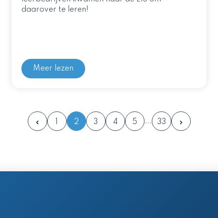
daarover te leren!
Meer lezen
1
2
3
4
5
33
en postadres