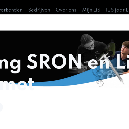
werkenden
Bedrijven
Over ons
Mijn LiS
125 jaar 
g SRON en L
 met
p