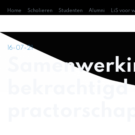
Home
Scholieren
Studenten
Alumni
LiS voor 
16-07-21
Samenwerkin
bekrachtigd
practorscha