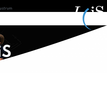
Lustrum
iS