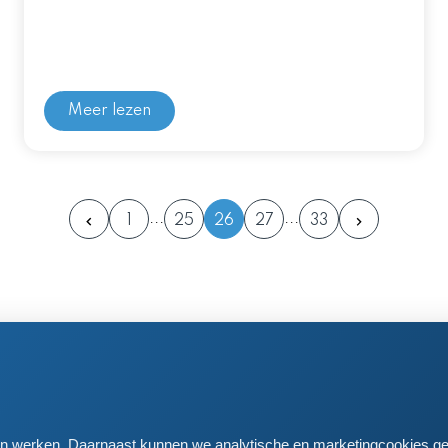
Meer lezen
1
25
26
27
33
en postadres
 61
iden
aten werken. Daarnaast kunnen we analytische en marketingcookies ge