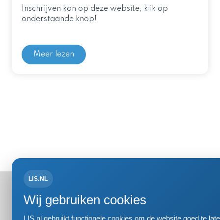
Inschrijven kan op deze website, klik op
onderstaande knop!
Meer lezen
LIS.NL
Bezoek- 
Wij gebruiken cookies
Einsteinweg
2333 CC Le
LIS.nl gebruikt functionele cookies om de website goed te l