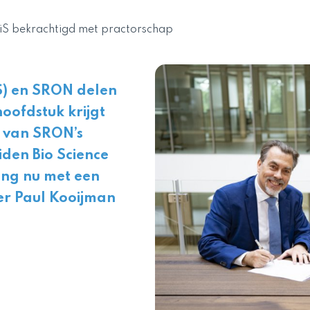
S bekrachtigd met practorschap
S) en SRON delen
oofdstuk krijgt
g van SRON’s
iden Bio Science
ng nu met een
er Paul Kooijman