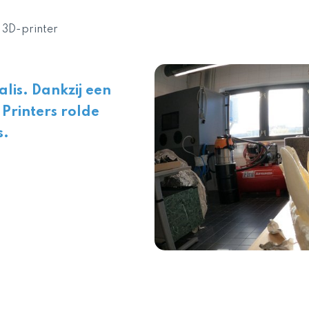
de 3D-printer
alis. Dankzij een
Printers rolde
s.