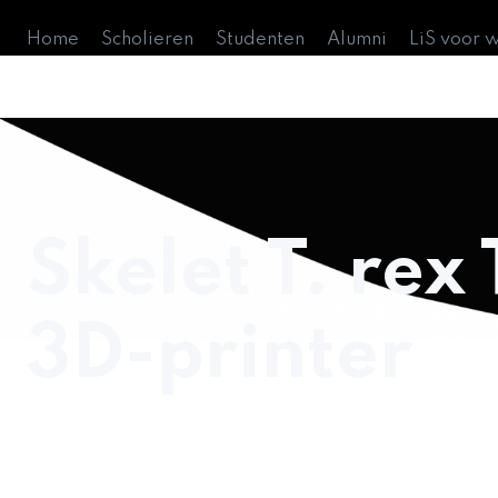
Home
Scholieren
Studenten
Alumni
LiS voor 
Skelet T. rex 
3D-printer