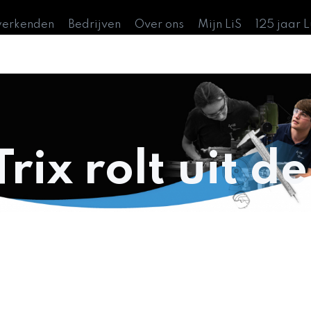
werkenden
Bedrijven
Over ons
Mijn LiS
125 jaar 
Trix rolt uit de