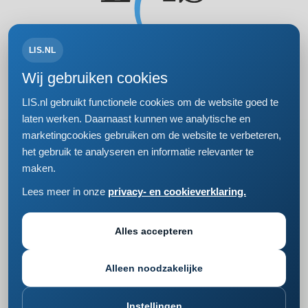
LIS.NL
Volg ons op:
Wij gebruiken cookies
LIS.nl gebruikt functionele cookies om de website goed te
laten werken. Daarnaast kunnen we analytische en
marketingcookies gebruiken om de website te verbeteren,
Bezoek- en postadres
het gebruik te analyseren en informatie relevanter te
Einsteinweg 61
maken.
2333 CC Leiden
+31 (0)71 5681168
Lees meer in onze
privacy- en cookieverklaring.
info@lis.nl
Privacy- en cookieverklaring
Responsible disclosure
Alles accepteren
Cookie instellingen wijzigen
Alleen noodzakelijke
Instellingen