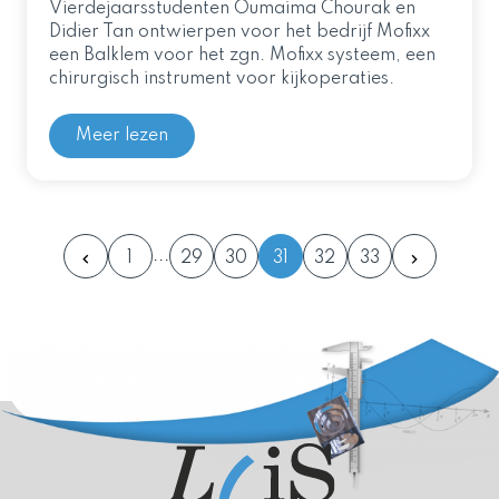
Vierdejaarsstudenten Oumaima Chourak en
Didier Tan ontwierpen voor het bedrijf Mofixx
een Balklem voor het zgn. Mofixx systeem, een
chirurgisch instrument voor kijkoperaties.
Meer lezen
1
29
30
31
32
33