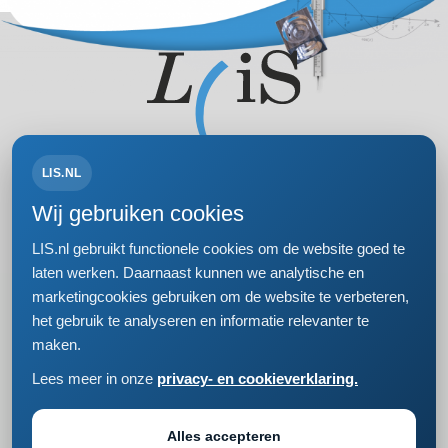
LIS.NL
Volg ons op:
Wij gebruiken cookies
LIS.nl gebruikt functionele cookies om de website goed te
laten werken. Daarnaast kunnen we analytische en
marketingcookies gebruiken om de website te verbeteren,
Bezoek- en postadres
het gebruik te analyseren en informatie relevanter te
Einsteinweg 61
maken.
2333 CC Leiden
+31 (0)71 5681168
Lees meer in onze
privacy- en cookieverklaring.
info@lis.nl
Privacy- en cookieverklaring
Responsible disclosure
Alles accepteren