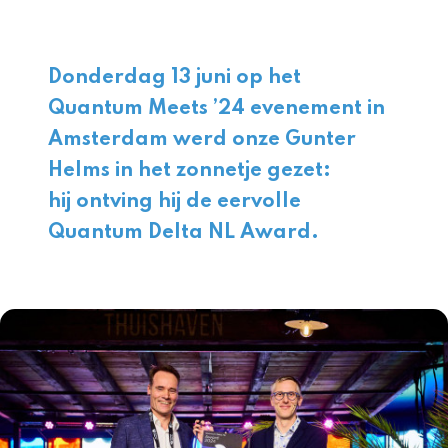
Donderdag 13 juni op het
Quantum Meets ’24 evenement in
Amsterdam werd onze Gunter
Helms in het zonnetje gezet:
hij ontving hij de eervolle
Quantum Delta NL Award.