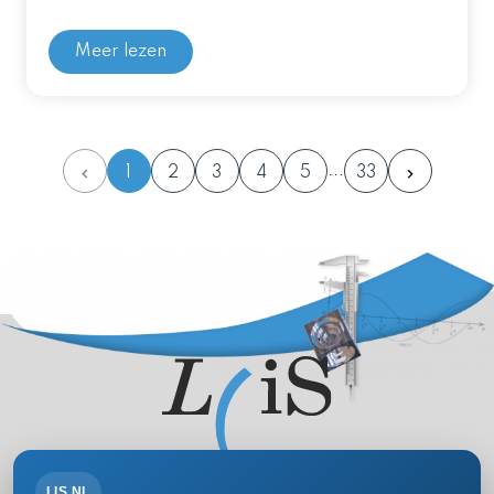
Meer lezen
1
2
3
4
5
33
LIS.NL