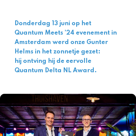
Donderdag 13 juni op het
Quantum Meets ’24 evenement in
Amsterdam werd onze Gunter
Helms in het zonnetje gezet:
hij ontving hij de eervolle
Quantum Delta NL Award.