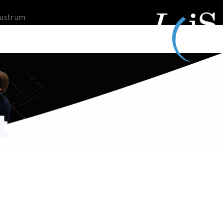
Lustrum
t