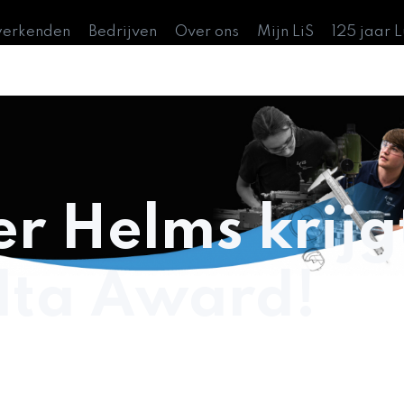
werkenden
Bedrijven
Over ons
Mijn LiS
125 jaar 
r Helms krijg
lta Award!