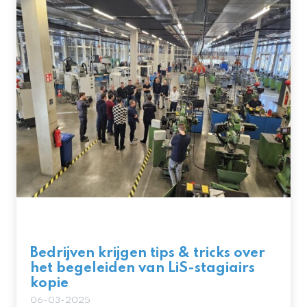
Bedrijven krijgen tips & tricks over
het begeleiden van LiS-stagiairs
kopie
06-03-2025