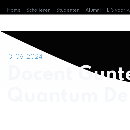
Home
Scholieren
Studenten
Alumni
LiS voor 
13-06-2024
Docent Gunte
Quantum De