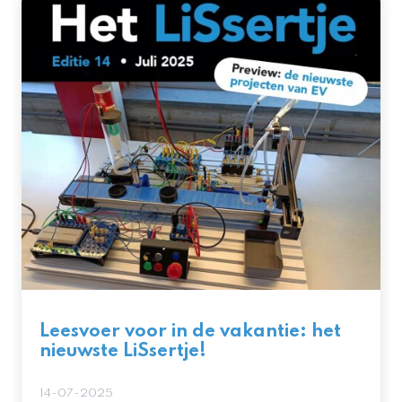
Leesvoer voor in de vakantie: het
nieuwste LiSsertje!
14-07-2025