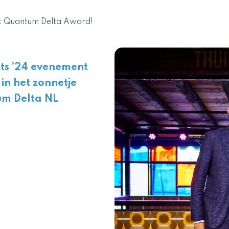
gt Quantum Delta Award!
ts ’24 evenement
n het zonnetje
tum Delta NL