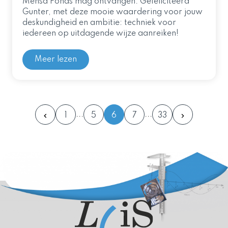
Mensa Fonds mag ontvangen. Gefeliciteerd
Gunter, met deze mooie waardering voor jouw
deskundigheid en ambitie: techniek voor
iedereen op uitdagende wijze aanreiken!
Meer lezen
1
5
6
7
33