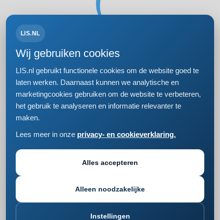
LIS.NL
Volg ons op:
Wij gebruiken cookies
LIS.nl gebruikt functionele cookies om de website goed te
laten werken. Daarnaast kunnen we analytische en
marketingcookies gebruiken om de website te verbeteren,
Bezoek- en postadres
het gebruik te analyseren en informatie relevanter te
Einsteinweg 61
maken.
2333 CC Leiden
+31 (0)71 5681168
Lees meer in onze
privacy- en cookieverklaring.
info@lis.nl
Privacy- en cookieverklaring
Responsible disclosure
Alles accepteren
Cookie instellingen wijzigen
Alleen noodzakelijke
Instellingen