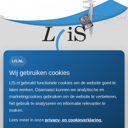
LIS.NL
Volg ons op:
Wij gebruiken cookies
LIS.nl gebruikt functionele cookies om de website goed te
laten werken. Daarnaast kunnen we analytische en
marketingcookies gebruiken om de website te verbeteren,
Bezoek- en postadres
het gebruik te analyseren en informatie relevanter te
Einsteinweg 61
maken.
2333 CC Leiden
+31 (0)71 5681168
Lees meer in onze
privacy- en cookieverklaring.
info@lis.nl