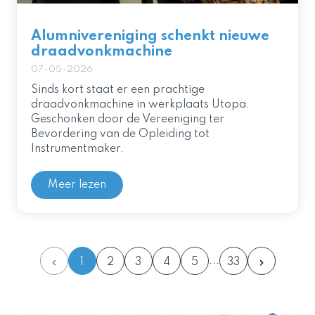
Alumnivereniging schenkt nieuwe
draadvonkmachine
07-05-2026
Sinds kort staat er een prachtige
draadvonkmachine in werkplaats Utopa.
Geschonken door de Vereeniging ter
Bevordering van de Opleiding tot
Instrumentmaker.
Meer lezen
1
2
3
4
5
33